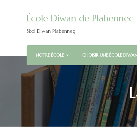
École Diwan de Plabennec
Skol Diwan Plabenneg
NOTRE ÉCOLE
CHOISIR UNE ÉCOLE DIWA
L