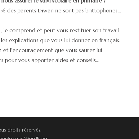
us assurer le suivi scolaire en primaire ?
80% des parents Diwan ne sont pas brittophones…
i, le comprend et peut vous restituer son travail
n les explications que vous lui donnez en français.
ion et l’encouragement que vous saurez lui
ts pour vous apporter aides et conseils…
ous droits réservés.
ropulsé par
WordPress
.