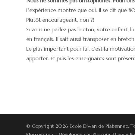
Nous ne sommes pas brittophones. Pourrons no
L’expérience montre que oui. Il se dit que 
Plutôt encourageant, non ?!
Si vous ne parlez pas breton, votre enfant, lu
en français. Il sait aussi transposer en breto
Le plus important pour lui, c’est la motivat
apporter. Et puis les enseignants sont présen
© Copyright 2026
École Diwan de Plabennec
. T
Blossom Spa | Développé par
Blossom Themes
.P