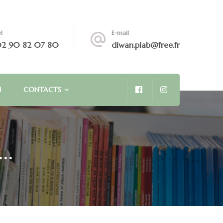
l
E-mail
2 90 82 07 80
diwan.plab@free.fr
N
CONTACTS
s…