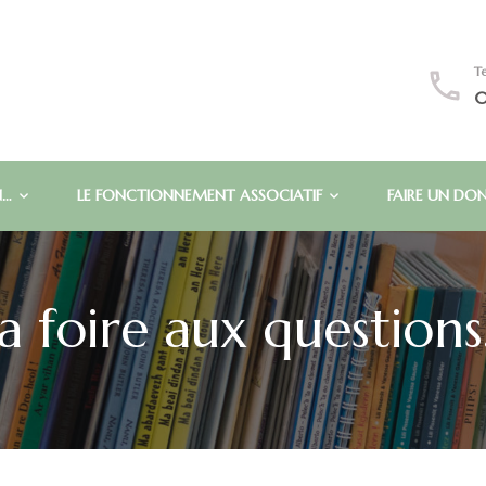
Te
0
N…
LE FONCTIONNEMENT ASSOCIATIF
FAIRE UN DO
a foire aux question